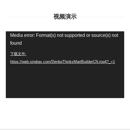
视频演示
视
Media error: Format(s) not supported or source(s) not
频
found
播
下载文件:
放
https://web.sindrax.com/DenboThinksMartBuilderCN.mp4?_=1
器